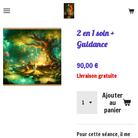
Passer
au
contenu
2 en 1 soin +
principal
Guidance
90,00 €
Livraison gratuite
Ajouter
au
panier
Pour cette séance, il me